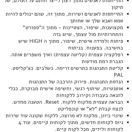
התייחסות לאנשים מתוך רצון לייצר חותם על העולם, של
תיקון
התייחסות לאנשים ושירות, מתוך זה, שהם יכולים להיות
אמא ואבא שלך או אחותך
מקצוענות, שיפור, הצטיינות – מתוך ה"ספורט"
והתחרותיות מול עצמך, שיש בזה
פיתוח ולמידה אישית, שיפור, מתוך ה HIGH שיש
בחשיבה. בפענוח. בניתוח
רפלקציה עצמית (קליטה עצמית) ואיך משפרים אותה.
הגברת רמת מודעות
קליטת התנהגות כתרשים זרימה. כשלבים. כצ'קליסט.
PAL
הנדסת התנהגות. פירוק והרכבה של התנהגות
אוטנטיות, שיתוף רגשי, וחשיפה אישית מבוקרת, ככלי
להנאה בעבודה וקירוב ללקוחות
הבראה עצמית מלקוח ללקוח. Reset. הטענה מחדש.
לנצח קבלת "לא" או קונפליקט
שינוי כיוון, מלקוח לא מרוצה, ללקוח שקונה עוד שירות
גיוס לקוחות חדשים, מתוך לקוחות קיימים. עוד 4
לקוחות ולידים, מכל לקוח קיים.