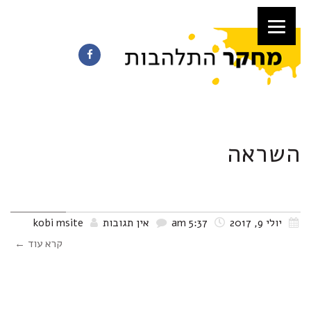
השראה
בית עבור זהא חדיד – אדריכלית
יולי 9, 2017
5:37 am
אין תגובות
kobi msite
קרא עוד ←