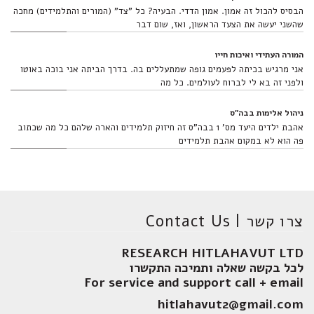
הבסיס להכול זה אמון. אמון הדדי. הבעיה? כל "צד" (המורים והתלמידים) מחכה
שהשני יעשה את הצעד הראשון, ואז, שום דבר
המורה העתידי ואיכות חייו
אני מרגיש בכיתה לפעמים גופה שמתעללים בה. בדרך הביתה אני בוכה באוטו
ולפני זה בא לי לברוח לעולמים. כל מה
ניהול אלימות בבה"ס
אהבת ילדים היעד מס' 1 בבה"ס זה חיזוק תלמידים והארה שלהם כל מה שכתוב
פה הוא לא במקום אהבת תלמידים
צרו קשר | Contact Us
RESEARCH HITLAHAVUT LTD
לכל בקשה שאלה ותמיכה התקשרו
For service and support call + email
hitlahavut2@gmail.com