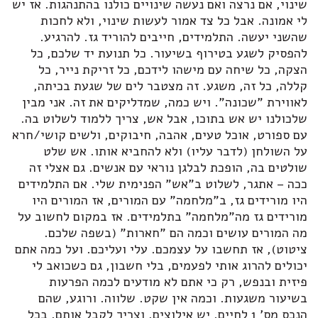
שינוי, אם נרצה ואם נעשה שינויים כולנו בהתנהגות. אז יש
לי אמונה. אבל כל צד אמור לעשות שינוי, ולא לחכות
שהשני יעשה. התלמידים, חייבים להוריד גז. להרגיע.
להפסיק לשגע בטירוף בשיעור. כל תנועת יד שלכם, כל
הצקה, כל שיחה עם מישהו לידכם, כל זריקת נייר, כל
קללה, כל זה, משגע. זה מצטבר לים של שגעת בכיתה,
לאווירת "שכונה". ויש כמה, שמדליקים את זה. אני מבין
שלכולנו יש אש בתוכו, אבל אש, צריך ללמוד לשלוט בה.
עם ספורט, אוכל טעים, אהבה, חיבוקים, ולשים קושי/חרא
על השולחן (לדבר עליו) ולא להחביא אותו. אש שלט
שולטים בה, הופכת לבלגן נוראי עם אנשים. גם אצלי זה
ככה – אתגר, לשלוט ב"אש" הפנימית שלי. אם התלמידים
היו מורידים גז, ב"מלחמה" עם המורים, אז המורים היו
מורידים גז מה"מלחמה" בתלמידים. אז במקום לחשוב על
מה המורים עושים וכמה הם "חארות" (בשפה שלכם.
ציטוט), אז תחשבו על עצמכם. עלי ועליכם. ועל כמה אתם
יכולים להרוג אותי לפעמים, בלי חשבון, גם כשכואב לי
פיזית ובנפש, רק כי אתם לא מודעים לכמה הפרעות
בשיעור משגעות. וכמה אין שקט. שלווה. ורוגע, שהם
הנכס מס' 1 לחיים. יש אילוצים, וצריך לקבל אותם. בכל