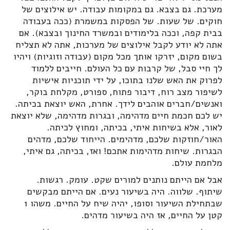
מערכת. גם בצבא. גם במקומות עבודה. יש אילוצים של
חוקים. של שעות. של הפסקות במשמרת (ככה בעבודה
בבית קפה, וככה בלימודים ובמשרד החינוך ובצבא). אם
אתה לא יודע לקבל אילוצים של מערכות, אתה לא תצליח
בשום מקום, יזרקו אותך מכל מקום (עבודה וזוגיות) ויהיו
לך חיי סבל, של קרבות עם כל העולם. חייבים ללמוד
לפרוק את האש שלנו בתוכו, על ידי תוכניות אישיות
לשיפור מצב רוח, דיבור פתוח, ספורט, מקלחת בוקר,
ואנשים/חברים אוהבים לידך. אחרת, האש יוצאת בכיתה.
יש לכם חכמת חיים מדהימה, ובגרות מדהימה, שלא יוצאת
לאור, אלא בשיחות איתי, בכיתה, ומחוץ לכיתה.
האור/חוזקות שלכם, מדהימים. הייחוד שלכם, מדהים
הבגרות. שיחות מדהימות אתכם! ואז, בכיתה, גם איתי,
מלחמת עולם.
אבל אם הייתם נותנים למורים שקט. עומק. רגשות.
שיתוף. שלווה. היה בשיעור נעים. אם הייתם מבקשים
שבתחילת השיעור וסופו, יהיה שיח על החיים. משהו 1
קטן על החיים, אז היה בשיעור מדהים.