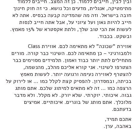
ובין לבין, חייבים ללמוד. כן זה המצב. חייבים ללמוד
מתימטיקה, אנגלית, מדעים וכל נושא. כי זה חוק חינוך
חובה בישראל. וזה מה שהמדינה קבעה כבסיס. אתה לא
חייב להיות גאון ועל ציוני על, אבל אתה חייב לנסות
לעשות את הכי טוב שלך, ולתת אקסטרא של 15% מאמץ.
ובשקט. בכבוד.
אווירת "שכונה" לא מתאימה לכם. אווירת Class
ולמבורגיני – כן מתאימה לכם. השינוי כבר קורה. מורים
מתחילים לתת יותר כבוד ואמון. תלמידים מסוימים כבר
הצטרפו לשינוי. אני קורא אליכם מהלב, מהנשמה,
להצטרף לאווירה נעימה ורגועה יותר. לעשות מאמץ
בכיתה, ובמסדרון. להפסיק קצת לקלל כמו … או לירוק על
הרצפה כמו … זה לא מתאים למיתוג שלכם. אתם מותג
גבוה. איכותי. יוקרתי. שלא יורק. לא מקלל. ולא מדבר
מלוכלך. אתם מותג של בוגרים. איכותיים. אמיצים
בדעתכם.
אתכם תמיד,
באהבה, ערן.